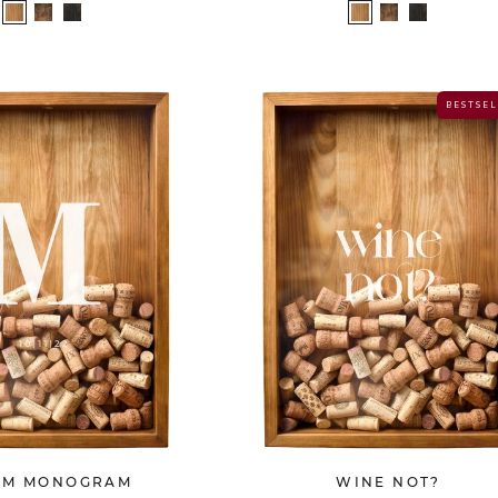
B E S T S E L
UM MONOGRAM
WINE NOT?