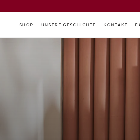
Zum
Inhalt
springen
SHOP
UNSERE GESCHICHTE
KONTAKT
F
ANGEBOT
UNSERE GESCHICHTE
KONTAKT
F