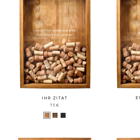
E
IHR ZITAT
75€