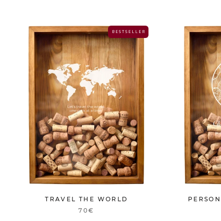
B E S T S E L L E R
TRAVEL THE WORLD
PERSON
70€