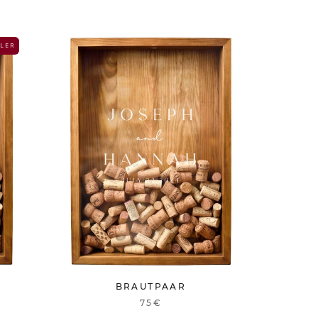
 L E R
BRAUTPAAR
75€