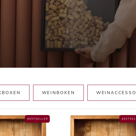
KBOXEN
WEINBOXEN
WEINACCESSO
B E S T S E L L E R
B E S T S E L