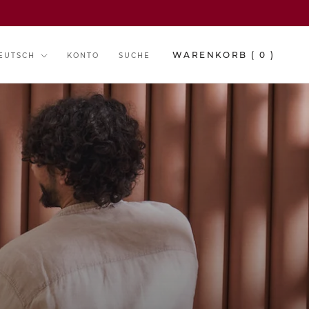
prache
WARENKORB (
0
)
EUTSCH
KONTO
SUCHE