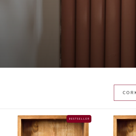
COR
B E S T S E L L E R