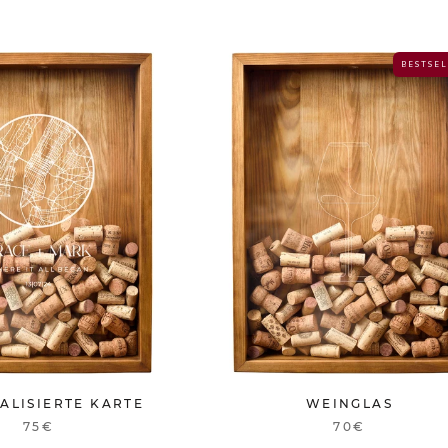
B E S T S E L
ALISIERTE KARTE
WEINGLAS
75€
70€