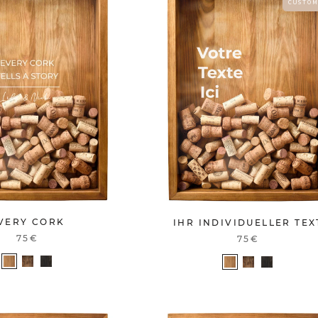
C U S T O M
VERY CORK
IHR INDIVIDUELLER TEX
75€
75€