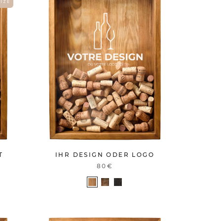
 I Z E
T
IHR DESIGN ODER LOGO
80€