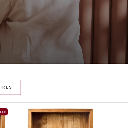
IRES
 L E R