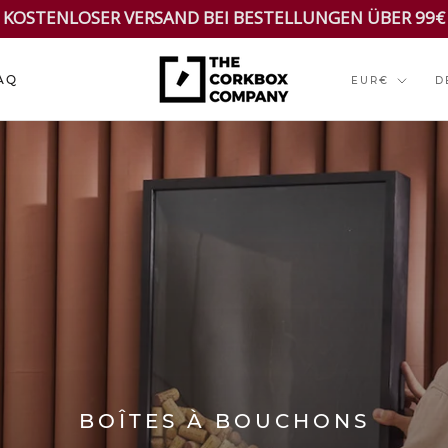
KOSTENLOSER VERSAND BEI BESTELLUNGEN ÜBER 99€
Währung
S
AQ
EUR€
D
AQ
BOÎTES À BOUCHONS