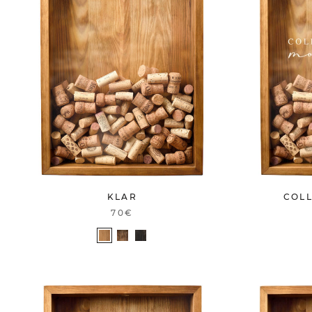
COL
KLAR
70€