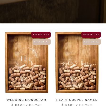
B E S T S E L L E R
B E S T S E L L E R
C U S T O M I Z E
C U S T O M I Z E
WEDDING MONOGRAM
HEART COUPLE NAMES
À PARTIR DE
75€
À PARTIR DE
75€