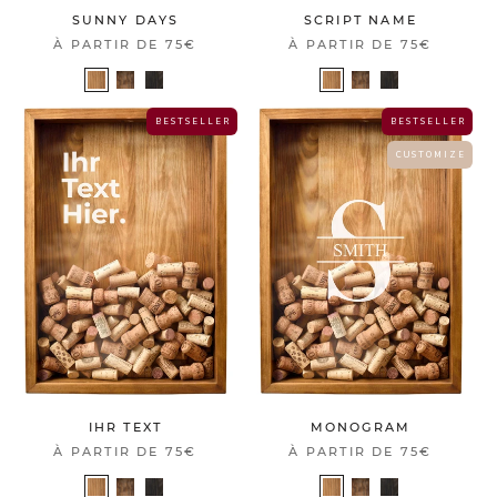
SUNNY DAYS
SCRIPT NAME
À PARTIR DE
75€
À PARTIR DE
75€
B E S T S E L L E R
B E S T S E L L E R
C U S T O M I Z E
IHR TEXT
MONOGRAM
À PARTIR DE
75€
À PARTIR DE
75€