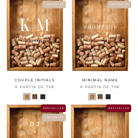
C U S T O M I Z E
C U S T O M I Z E
COUPLE INITIALS
MINIMAL NAME
À PARTIR DE
75€
À PARTIR DE
75€
B E S T S E L L E R
B E S T S E L L E R
C U S T O M I Z E