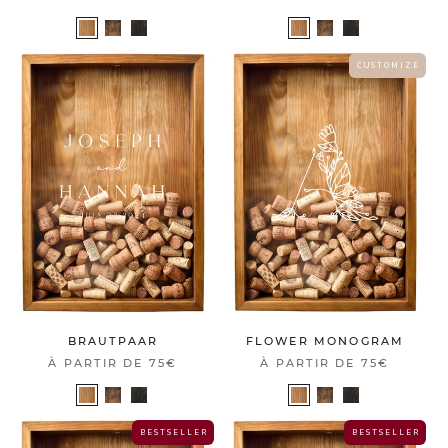
C U S T O M I Z E
BRAUTPAAR
FLOWER MONOGRAM
À PARTIR DE
75€
À PARTIR DE
75€
B E S T S E L L E R
B E S T S E L L E R