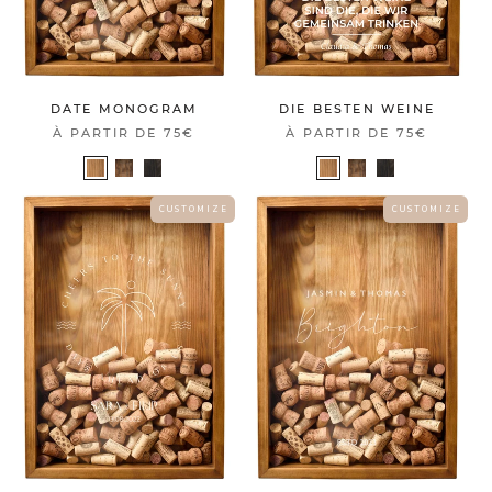
DATE MONOGRAM
DIE BESTEN WEINE
À PARTIR DE
75€
À PARTIR DE
75€
C U S T O M I Z E
C U S T O M I Z E