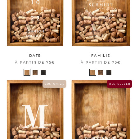
DATE
FAMILIE
À PARTIR DE
75€
À PARTIR DE
75€
C U S T O M I Z E
B E S T S E L L E R