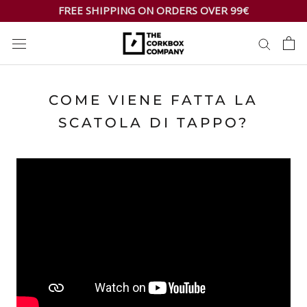
Skip
FREE SHIPPING ON ORDERS OVER 99€
to
content
COME VIENE FATTA LA
SCATOLA DI TAPPO?