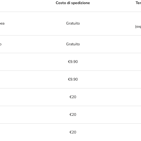
Costo di spedizione
Te
pea
Gratuito
(ex
o
Gratuito
€9.90
€9.90
€20
€20
€20