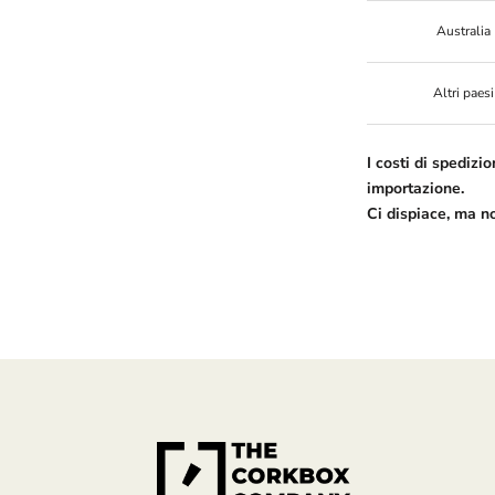
Australia
Altri paesi
I costi di spedizio
importazione.
Ci dispiace, ma n