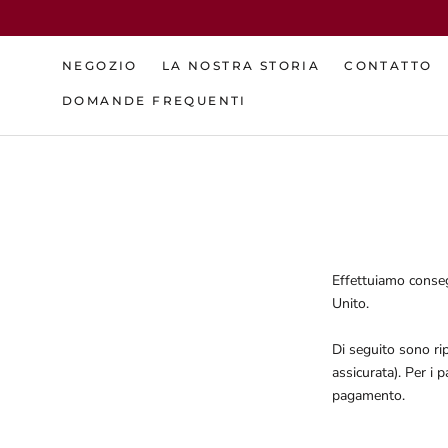
Skip
to
content
NEGOZIO
LA NOSTRA STORIA
CONTATTO
DOMANDE FREQUENTI
NEGOZIO
DOMANDE FREQUENTI
LA NOSTRA STORIA
CONTATTO
Effettuiamo conse
Unito.
Di seguito sono rip
assicurata). Per i 
pagamento.