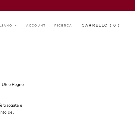
guage
CARRELLO (
0
)
ALIANO
ACCOUNT
RICERCA
in UE e Regno
è tracciata e
ento del