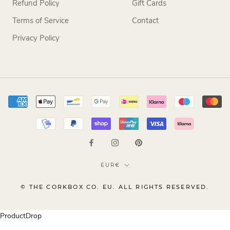
Refund Policy
Gift Cards
Terms of Service
Contact
Privacy Policy
Currency
EUR€
© THE CORKBOX CO. EU. ALL RIGHTS RESERVED.
ProductDrop