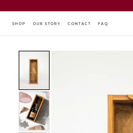
Skip
to
content
SHOP
OUR STORY
CONTACT
FAQ
SHOP
OUR STORY
CONTACT
FAQ