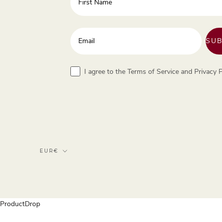
Enter your email address
SUB
Terms
I agree to the Terms of Service and Privacy P
Currency
EUR€
ProductDrop