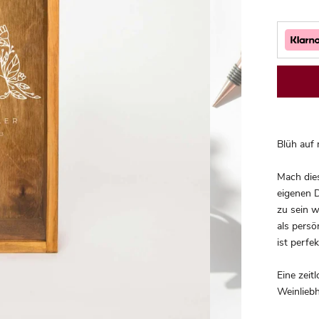
Blüh auf m
Mach die
eigenen D
zu sein w
als persö
ist perfe
Eine zeit
Weinliebh