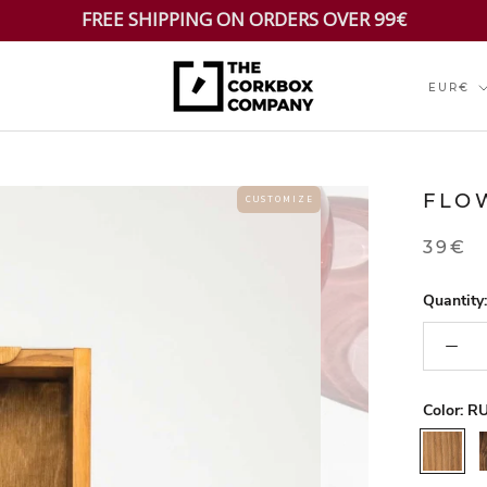
FREE SHIPPING ON ORDERS OVER 99€
Currenc
EUR€
FLO
C U S T O M I Z E
39€
Quantity:
Color:
RU
RUSTIC