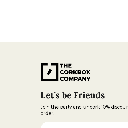
Let’s be Friends
Join the party and uncork 10% discoun
order.
First Name