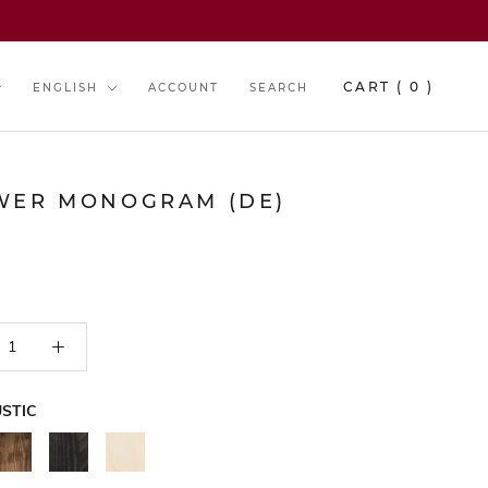
y
Language
CART (
0
)
ENGLISH
ACCOUNT
SEARCH
WER MONOGRAM (DE)
C U S T O M I Z E
STIC
WALNUT
BLACK
NATURAL