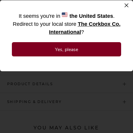
×
Weil es ein Vollzeitjob ist, der Vater des Bräutigams zu sein, und
It seems you're in
the United States
.
gute Arbeit eine ordentliche Weinpause verdient!
Redirect to your local store
The Corkbox Co.
Gestalte diese Holz-Weinkiste für den Mann, der Reden, Toasts
International
?
und letzte Anpassungen am Smoking meisterhaft beherrscht.
Yes, please
Ein tolles Geschenk für seine harte Arbeit, seine herzliche
Unterstützung und all die stolzen Momente als Vater!
PRODUCT DETAILS
SHIPPING & DELIVERY
YOU MAY ALSO LIKE