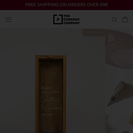
Skip
FREE SHIPPING ON ORDERS OVER 99€
to
content
C U S T O M I Z E