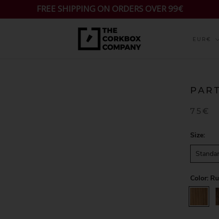
FREE SHIPPING ON ORDERS OVER 99€
Currenc
EUR€
PART
75€
Size:
Standa
Color:
Ru
Rustic
W