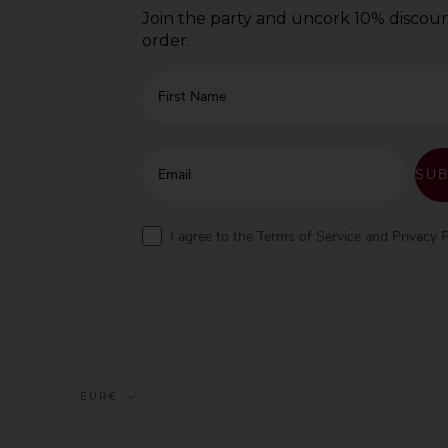
Join the party and uncork 10% discoun
order.
First Name
Enter your email address
SUB
Terms
I agree to the Terms of Service and Privacy P
Currency
EUR€