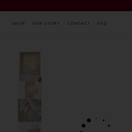
Skip
to
content
SHOP
OUR STORY
CONTACT
FAQ
SHOP
OUR STORY
CONTACT
FAQ