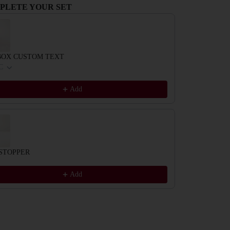
PLETE YOUR SET
evious and Next buttons to navigate through product recommendations, or scrol
BOX CUSTOM TEXT
C
Add
STOPPER
Add