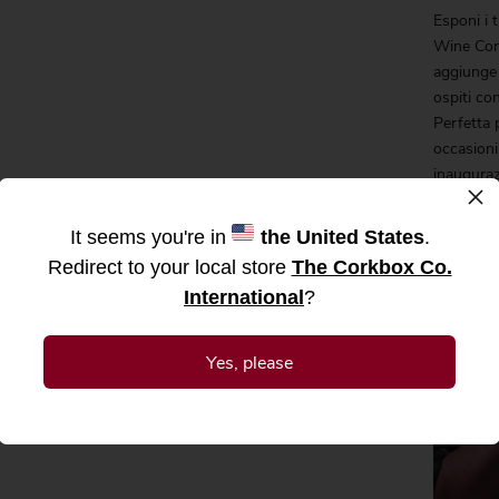
Esponi i t
Wine Cork
aggiunge 
ospiti con
Perfetta 
occasioni
inauguraz
×
volerne o
così bell
It seems you're in
the United States
.
Redirect to your local store
The Corkbox Co.
International
?
I tappi n
tanto.
Yes, please