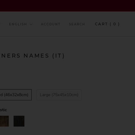
y
Language
CART (
0
)
ENGLISH
ACCOUNT
SEARCH
NERS NAMES (IT)
rd (46x32x8cm)
Large (75x45x10cm)
stic
alnut
Black