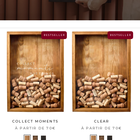
B E S T S E L L E R
B E S T S E L L E R
COLLECT MOMENTS
CLEAR
À PARTIR DE
70€
À PARTIR DE
70€