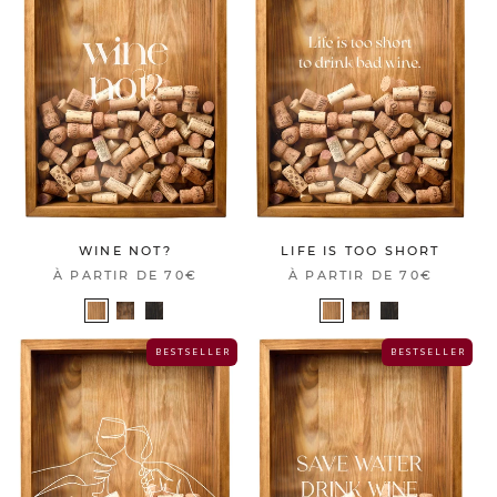
WINE NOT?
LIFE IS TOO SHORT
À PARTIR DE
70€
À PARTIR DE
70€
B E S T S E L L E R
B E S T S E L L E R