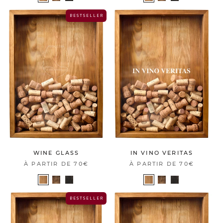
B E S T S E L L E R
WINE GLASS
IN VINO VERITAS
À PARTIR DE
70€
À PARTIR DE
70€
B E S T S E L L E R