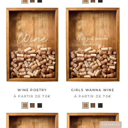
WINE POETRY
GIRLS WANNA WINE
À PARTIR DE
70€
À PARTIR DE
70€
C U S T O M I Z E